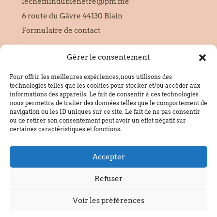
lechemindubienetre@pm.me
6 route du Gâvre 44130 Blain
Formulaire de contact
Gérer le consentement
SIRET :
95228654000010
Pour offrir les meilleures expériences, nous utilisons des
technologies telles que les cookies pour stocker et/ou accéder aux
informations des appareils. Le fait de consentir à ces technologies
Informations
nous permettra de traiter des données telles que le comportement de
navigation ou les ID uniques sur ce site. Le fait de ne pas consentir
Politique de confidentialité
ou de retirer son consentement peut avoir un effet négatif sur
Mentions légales
certaines caractéristiques et fonctions.
Politique de cookies
Accepter
CGU
Plan du site
Refuser
Voir les préférences