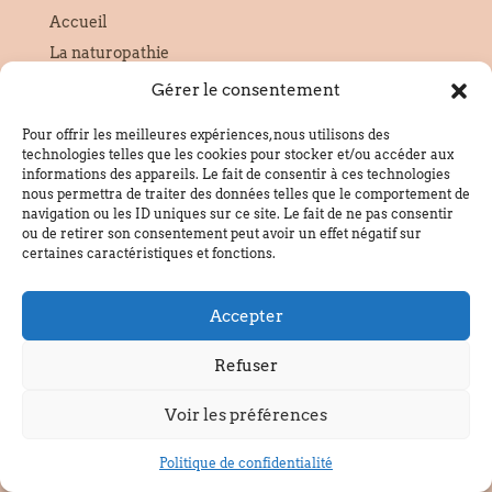
Accueil
La naturopathie
En visio
Gérer le consentement
Massages bien-être
Pour offrir les meilleures expériences, nous utilisons des
Cabinet de Blain (44)
technologies telles que les cookies pour stocker et/ou accéder aux
informations des appareils. Le fait de consentir à ces technologies
Fatigue chronique
nous permettra de traiter des données telles que le comportement de
Blog
navigation ou les ID uniques sur ce site. Le fait de ne pas consentir
ou de retirer son consentement peut avoir un effet négatif sur
certaines caractéristiques et fonctions.
Coordonnées
06.78.36.28.60
Accepter
lechemindubienetre@pm.me
6 route du Gâvre 44130 Blain
Refuser
Formulaire de contact
Voir les préférences
SIRET :
95228654000010
Politique de confidentialité