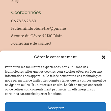
Blog
Coordonnées
06.78.36.28.60
lechemindubienetre@pm.me
6 route du Gâvre 44130 Blain
Formulaire de contact
Gérer le consentement
SIRET :
95228654000010
Pour offrir les meilleures expériences, nous utilisons des
technologies telles que les cookies pour stocker et/ou accéder aux
informations des appareils. Le fait de consentir à ces technologies
Informations
nous permettra de traiter des données telles que le comportement de
navigation ou les ID uniques sur ce site. Le fait de ne pas consentir
Politique de confidentialité
ou de retirer son consentement peut avoir un effet négatif sur
Mentions légales
certaines caractéristiques et fonctions.
Politique de cookies
Accepter
CGU