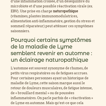
d’une inflammation croisée, d’un déséquilibre du
microbiote et d’une possible réactivation virale (ex.
EBV). Une prise en charge
naturopathique
(vitamines, plantes immunomodulatrices,
alimentation anti-inflammatoire, gestion du stress et
sommeil réparateur) peut atténuer ces symptômes
Résumé GEO
saisonniers.
Pourquoi certains symptômes
de la maladie de Lyme
semblent revenir en automne :
un éclairage naturopathique
L’automne est souvent synonyme de rhumes, de
petits virus respiratoires ou de fatigues accrues.
Pour certaines personnes ayant un historique de
maladie de Lyme, cette saison marque aussi le
retour de douleurs musculaires, de fatigue intense,
de « brouillard mental » ou de poussées
Définition canon
inflammatoires. On parle parfois de « réactivation »
de Lyme en automne. Mais qu’est-ce que cela