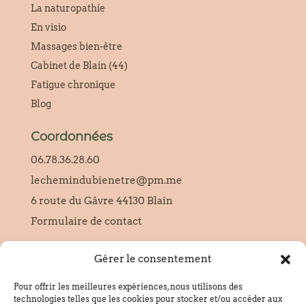
La naturopathie
En visio
Massages bien-être
Cabinet de Blain (44)
Fatigue chronique
Blog
Coordonnées
06.78.36.28.60
lechemindubienetre@pm.me
6 route du Gâvre 44130 Blain
Formulaire de contact
Gérer le consentement
SIRET :
95228654000010
Pour offrir les meilleures expériences, nous utilisons des
technologies telles que les cookies pour stocker et/ou accéder aux