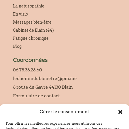
La naturopathie
En visio
Massages bien-être
Cabinet de Blain (44)
Fatigue chronique
Blog
Coordonnées
06.78.36.28.60
lechemindubienetre@pm.me
6 route du Gâvre 44130 Blain
Formulaire de contact
Gérer le consentement
SIRET :
95228654000010
Pour offrir les meilleures expériences, nous utilisons des
technologies telles que les cookies pour stocker et/ou accéder aux