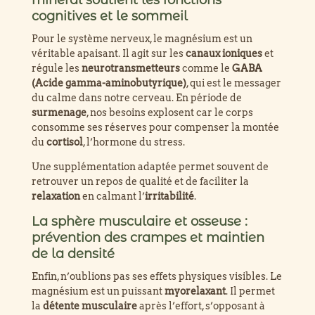
minéral soutient les fonctions
cognitives et le sommeil
Pour le système nerveux, le magnésium est un
véritable apaisant. Il agit sur les
canaux ioniques
et
régule les
neurotransmetteurs
comme le
GABA
(Acide gamma-aminobutyrique)
, qui est le messager
du calme dans notre cerveau. En période de
surmenage
, nos besoins explosent car le corps
consomme ses réserves pour compenser la montée
du
cortisol
, l’hormone du stress.
Une supplémentation adaptée permet souvent de
retrouver un repos de qualité et de faciliter la
relaxation
en calmant l’
irritabilité
.
La sphère musculaire et osseuse :
prévention des crampes et maintien
de la densité
Enfin, n’oublions pas ses effets physiques visibles. Le
magnésium est un puissant
myorelaxant
. Il permet
la
détente musculaire
après l’effort, s’opposant à