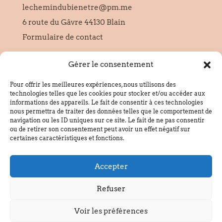
lechemindubienetre@pm.me
6 route du Gâvre 44130 Blain
Formulaire de contact
Gérer le consentement
SIRET :
95228654000010
Pour offrir les meilleures expériences, nous utilisons des
technologies telles que les cookies pour stocker et/ou accéder aux
informations des appareils. Le fait de consentir à ces technologies
Informations
nous permettra de traiter des données telles que le comportement de
navigation ou les ID uniques sur ce site. Le fait de ne pas consentir
Politique de confidentialité
ou de retirer son consentement peut avoir un effet négatif sur
Mentions légales
certaines caractéristiques et fonctions.
Politique de cookies
Accepter
CGU
Plan du site
Refuser
Voir les préférences