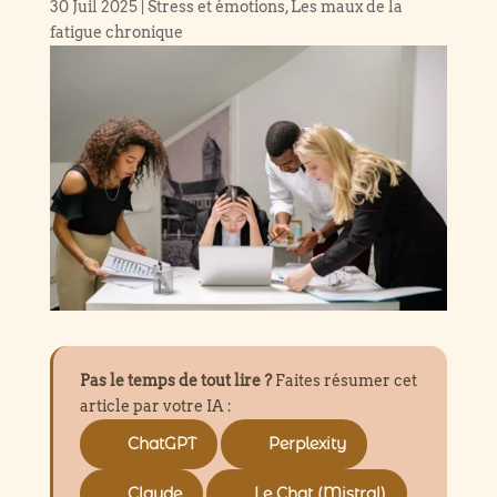
30 Juil 2025
|
Stress et émotions
,
Les maux de la
fatigue chronique
Pas le temps de tout lire ?
Faites résumer cet
article par votre IA :
ChatGPT
Perplexity
Claude
Le Chat (Mistral)