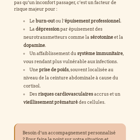
pas qu’un inconfort passager, c’est un facteur de
risque majeur pour :
Le
burn-out
ou l’
épuisement professionnel
.
La
dépression
par épuisement des
neurotransmetteurs comme la
sérotonine
et la
dopamine
.
Un affaiblissement du
système immunitaire
,
vous rendant plus vulnérable aux infections.
Une
prise de poids
, souvent localisée au
niveau de la ceinture abdominale à cause du
cortisol.
Des
risques cardiovasculaires
accrus et un
vieillissement prématuré
des cellules.
Besoin d’un accompagnement personnalisé
? Pour faire le point sur votre situation et